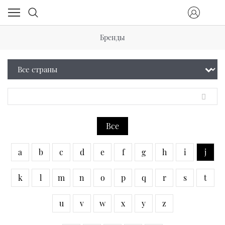
Бренды
Все
a
b
c
d
e
f
g
h
i
j
k
l
m
n
o
p
q
r
s
t
u
v
w
x
y
z