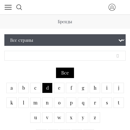
Бренды
Все
a
b
c
d
e
f
g
h
i
j
k
l
m
n
o
p
q
r
s
t
u
v
w
x
y
z