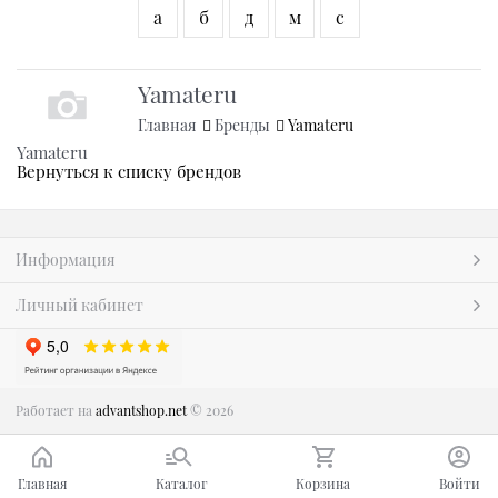
а
б
д
м
с
Yamateru
Главная
Бренды
Yamateru
Yamateru
Вернуться к списку брендов
Информация
Личный кабинет
Работает на
advantshop.net
© 2026
Главная
Каталог
Корзина
Войти