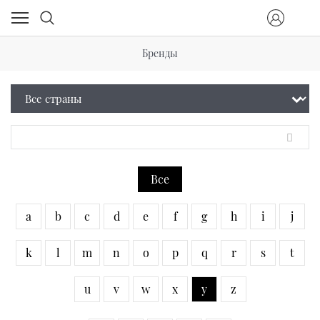
Бренды
Все
a
b
c
d
e
f
g
h
i
j
k
l
m
n
o
p
q
r
s
t
u
v
w
x
y
z