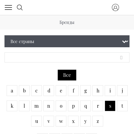
Бренды
Все
a
b
c
d
e
f
g
h
i
j
k
l
m
n
o
p
q
r
s
t
u
v
w
x
y
z