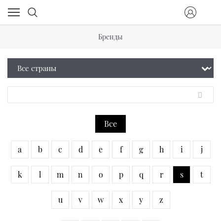
Бренды
Все
a
b
c
d
e
f
g
h
i
j
k
l
m
n
o
p
q
r
s
t
u
v
w
x
y
z