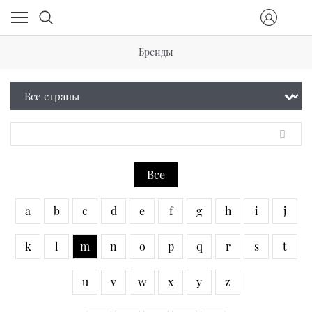
Бренды
Все
a
b
c
d
e
f
g
h
i
j
k
l
m
n
o
p
q
r
s
t
u
v
w
x
y
z