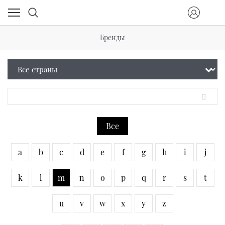
Бренды
Все
a
b
c
d
e
f
g
h
i
j
k
l
m
n
o
p
q
r
s
t
u
v
w
x
y
z