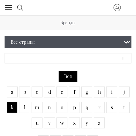
Бренды
Все
a
b
c
d
e
f
g
h
i
j
k
l
m
n
o
p
q
r
s
t
u
v
w
x
y
z