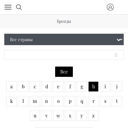
Бренды
Все
a
b
c
d
e
f
g
h
i
j
k
l
m
n
o
p
q
r
s
t
u
v
w
x
y
z