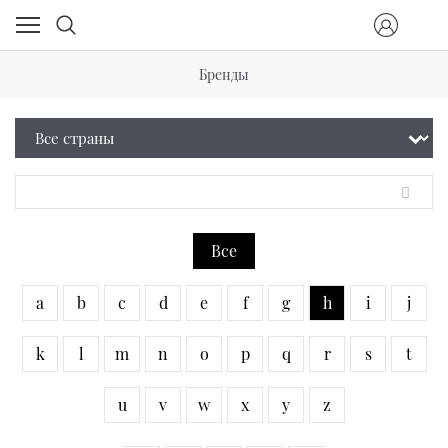
Бренды
Все
a
b
c
d
e
f
g
h
i
j
k
l
m
n
o
p
q
r
s
t
u
v
w
x
y
z