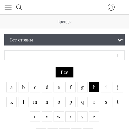
Бренды
Все
a
b
c
d
e
f
g
h
i
j
k
l
m
n
o
p
q
r
s
t
u
v
w
x
y
z