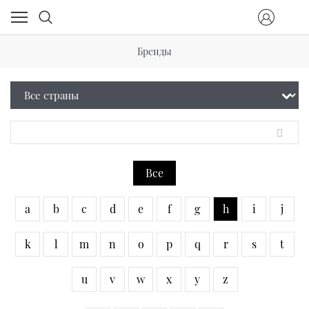
Бренды
Все
a
b
c
d
e
f
g
h
i
j
k
l
m
n
o
p
q
r
s
t
u
v
w
x
y
z