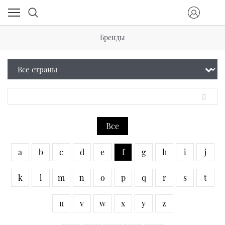
Бренды
Все
a
b
c
d
e
f
g
h
i
j
k
l
m
n
o
p
q
r
s
t
u
v
w
x
y
z