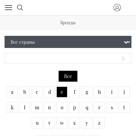
Бренды
Все
a
b
c
d
e
f
g
h
i
j
k
l
m
n
o
p
q
r
s
t
u
v
w
x
y
z