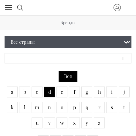
Бренды
Все
a
b
c
d
e
f
g
h
i
j
k
l
m
n
o
p
q
r
s
t
u
v
w
x
y
z