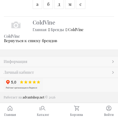
а
б
д
м
с
ColdVine
Главная
Бренды
ColdVine
ColdVine
Вернуться к списку брендов
Информация
Личный кабинет
Работает на
advantshop.net
© 2026
Главная
Каталог
Корзина
Войти