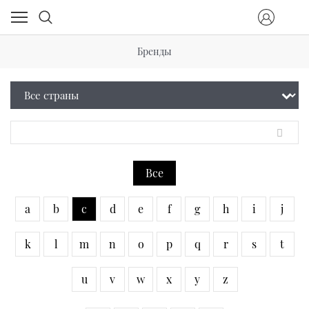
Бренды
Все
a
b
c
d
e
f
g
h
i
j
k
l
m
n
o
p
q
r
s
t
u
v
w
x
y
z