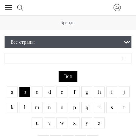
Бренды
Все
a
b
c
d
e
f
g
h
i
j
k
l
m
n
o
p
q
r
s
t
u
v
w
x
y
z