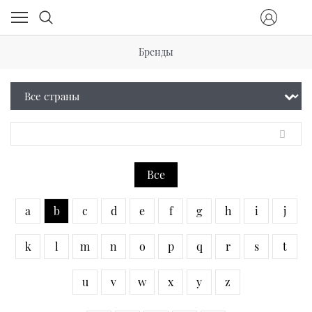
Бренды
Все
a
b
c
d
e
f
g
h
i
j
k
l
m
n
o
p
q
r
s
t
u
v
w
x
y
z