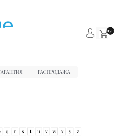
пусто
ГАРАНТИЯ
РАСПРОДАЖА
p
q
r
s
t
u
v
w
x
y
z