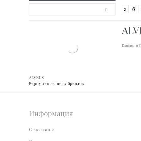
а
б
ALV
Главная
Б
ALVEUS
Вернуться к списку брендов
Информация
О магазине