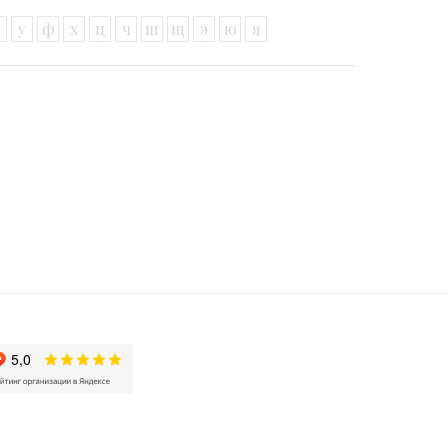
т
у
ф
х
ц
ч
ш
щ
э
ю
я