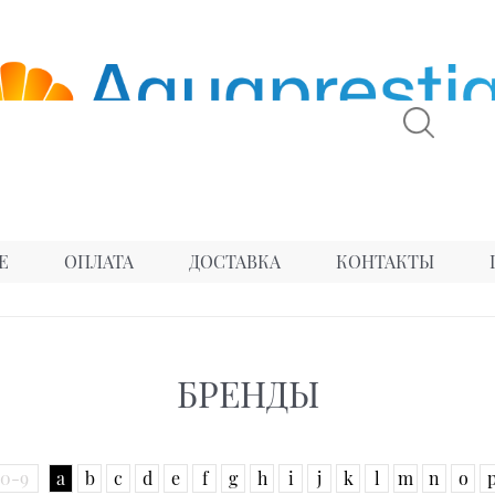
Е
ОПЛАТА
ДОСТАВКА
КОНТАКТЫ
БРЕНДЫ
0-9
a
b
c
d
e
f
g
h
i
j
k
l
m
n
o