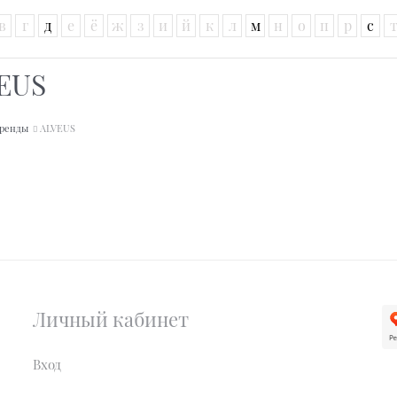
в
г
д
е
ё
ж
з
и
й
к
л
м
н
о
п
р
с
EUS
ренды
ALVEUS
Личный кабинет
Вход